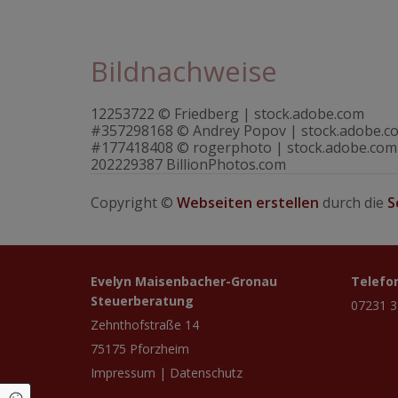
Bildnachweise
12253722 © Friedberg | stock.adobe.com
#357298168 © Andrey Popov | stock.adobe.c
#177418408 © rogerphoto | stock.adobe.com
202229387 BillionPhotos.com
Copyright ©
Webseiten erstellen
durch die
S
Evelyn Maisenbacher-Gronau
Telefo
Steuerberatung
07231 
Zehnthofstraße 14
75175
Pforzheim
Impressum
|
Datenschutz