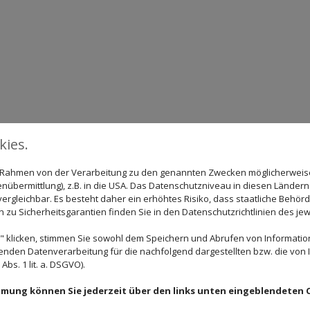
ies.
im Rahmen von der Verarbeitung zu den genannten Zwecken möglicherwei
nübermittlung), z.B. in die USA. Das Datenschutzniveau in diesen Ländern 
rgleichbar. Es besteht daher ein erhöhtes Risiko, dass staatliche Behör
zu Sicherheitsgarantien finden Sie in den Datenschutzrichtlinien des jew
 klicken, stimmen Sie sowohl dem Speichern und Abrufen von Information
enden Datenverarbeitung für die nachfolgend dargestellten bzw. die von
bs. 1 lit. a. DSGVO).
immung können Sie jederzeit über den links unten eingeblendeten 