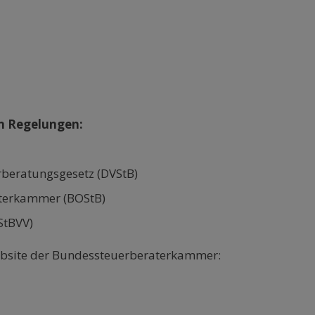
en Regelungen:
beratungsgesetz (DVStB)
terkammer (BOStB)
StBVV)
ebsite der Bundessteuerberaterkammer: