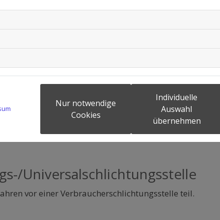
h für den Inhalt
Individuelle
Nur notwendige
Auswahl
sum
Cookies
übernehmen
gs-/Universalschlichtungsstelle
hren vor einer Verbraucherschlichtungsstelle teil.