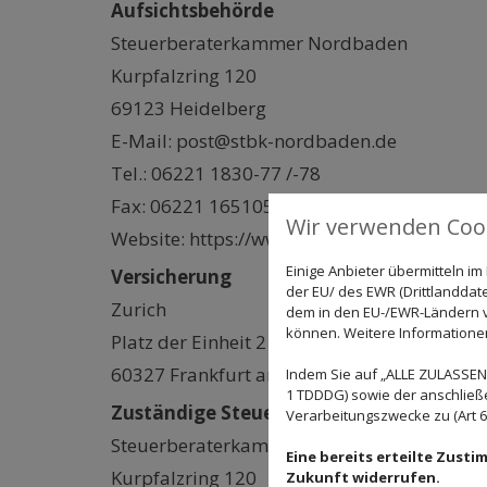
Aufsichtsbehörde
Steuerberaterkammer Nordbaden
Kurpfalzring 120
69123 Heidelberg
E-Mail: post@stbk-nordbaden.de
Tel.: 06221 1830-77 /-78
Fax: 06221 165105
Wir verwenden Cook
Website: https://www.stbk-nordbaden.de
Einige Anbieter übermitteln 
Versicherung
der EU/ des EWR (Drittlanddate
Zurich
dem in den EU-/EWR-Ländern ve
können. Weitere Informationen 
Platz der Einheit 2
60327 Frankfurt am Main
Indem Sie auf „ALLE ZULASSEN"
1 TDDDG) sowie der anschließ
Zuständige Steuerberaterkammer
Verarbeitungszwecke zu (Art 6 A
Steuerberaterkammer Nordbaden
Eine bereits erteilte Zust
Kurpfalzring 120
Zukunft widerrufen.