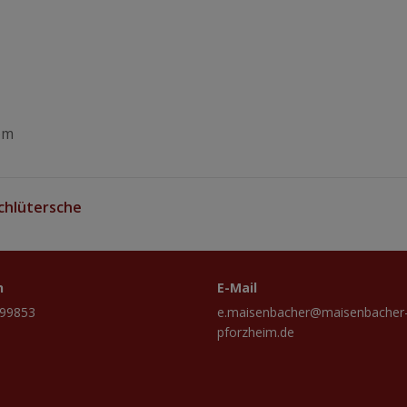
om
chlütersche
n
E-Mail
399853
e.maisenbacher@maisenbacher
pforzheim.de